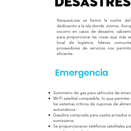
desastre
ViequesLove se formó la noche de
dedicación a la isla donde vivimos. Aun
socorro en casos de desastre, sabíamo
para proporcionar las cosas que más se
local de logística, líderes comunit
proveedores de servicios nos permit
eficiente.
Emergencia
Suministro de gas para vehículos de emerg
Wi-Fi satelital compatible, lo que permit
los sistemas críticos de cupones de alimen
automáticos
Gasolina comprada para vuelos privados 
suministros
Se proporcionaron teléfonos satelitales p