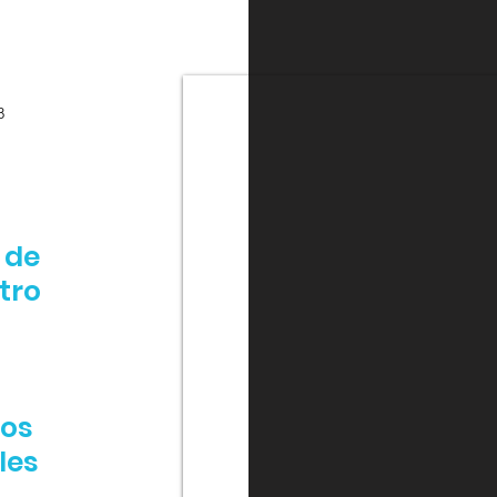
8
 de
tro
nos
les