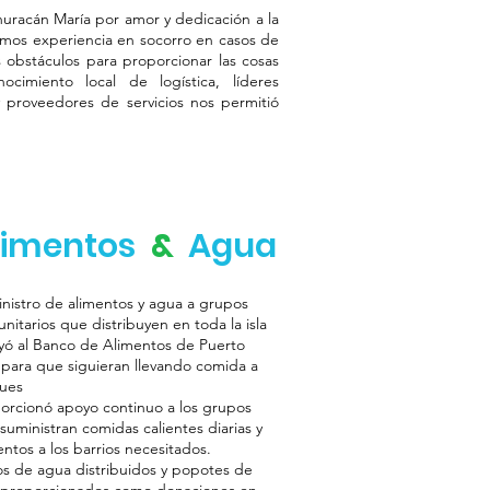
uracán María por amor y dedicación a la
amos experiencia en socorro en casos de
s obstáculos para proporcionar las cosas
cimiento local de logística, líderes
y proveedores de servicios nos permitió
limentos
&
Agua
nistro de alimentos y agua a grupos
nitarios que distribuyen en toda la isla
ó al Banco de Alimentos de Puerto
 para que siguieran llevando comida a
ues
orcionó apoyo continuo a los grupos
suministran comidas calientes diarias y
entos a los barrios necesitados.
ros de agua distribuidos y popotes de