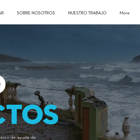
AR
SOBRE NOSOTROS
NUESTRO TRABAJO
More
O
CTOS
uerzo de ayuda de