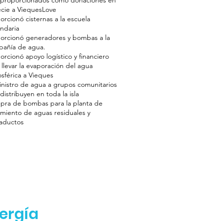
 proporcionados como donaciones en
cie a ViequesLove
orcionó cisternas a la escuela
ndaria
orcionó generadores y bombas a la
añía de agua.
orcionó apoyo logístico y financiero
 llevar la evaporación del agua
sférica a Vieques
nistro de agua a grupos comunitarios
distribuyen en toda la isla
ra de bombas para la planta de
amiento de aguas residuales y
aductos
ergía