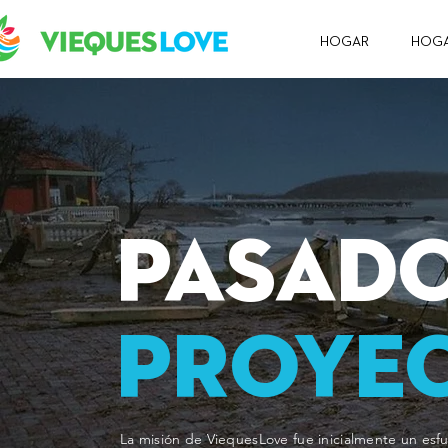
HOGAR
HOG
PASAD
PROYE
La misión de ViequesLove fue inicialmente un esf