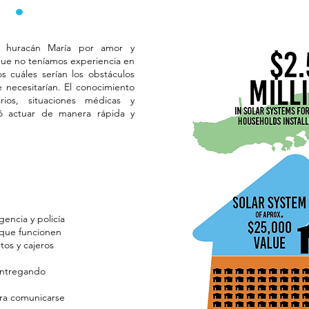
s
.
l huracán María por amor y
que no teníamos experiencia en
s cuáles serían los obstáculos
 necesitarían. El conocimiento
arios, situaciones médicas y
ió actuar de manera rápida y
encia y policía
e que funcionen
tos y cajeros
entregando
ara comunicarse