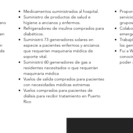
Medicamentos suministrados al hospital.
Propor
Suministro de productos de salud e
servici
ano
higiene a ancianos y enfermos.
grupos 
Refrigeradores de insulina comprados para
Colabo
 en
diabéticos.
emerge
Suministró 73 generadores solares en
Trabaj
en
especie a pacientes enfermos y ancianos
los gen
 de
que requerían maquinaria médica de
Fui a 
soporte vital.
conocim
Suministró 60 generadores de gas a
poder a
residentes necesitados o que requerían
maquinaria médica
Vuelos de salida comprados para pacientes
con necesidades médicas extremas
Vuelos comprados para pacientes de
diálisis para recibir tratamiento en Puerto
Rico