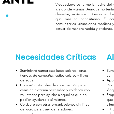
 ante
ViequesLove se formó la noche del h
isla donde vivimos. Aunque no tení
s
.
desastre, sabíamos cuáles serían lo
que más se necesitarían. El cono
comunitarios, situaciones médicas 
actuar de manera rápida y eficiente.
Necesidades Críticas
A
Suministró numerosas luces solares, lonas,
Sumi
tiendas de campaña, radios solares y filtros
comu
de agua.
Apoy
Compró materiales de construcción para
Rico
casas en extrema necesidad y colaboró con
Vieq
voluntarios para ayudar a aquellos que no
Prop
podían ayudarse a sí mismos.
que 
Colaboró con otras organizaciones sin fines
alim
de lucro para traer generadores,
Filt