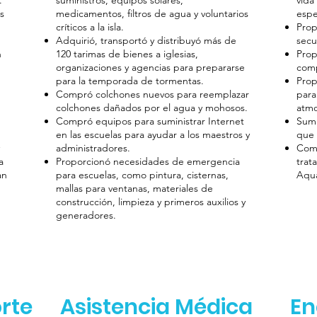
.
suministros, equipos solares,
vida
s
medicamentos, filtros de agua y voluntarios
espe
críticos a la isla.
Prop
Adquirió, transportó y distribuyó más de
secu
n
120 tarimas de bienes a iglesias,
Prop
organizaciones y agencias para prepararse
comp
para la temporada de tormentas.
Prop
Compró colchones nuevos para reemplazar
para
colchones dañados por el agua y mohosos.
atmo
Compró equipos para suministrar Internet
Sumi
en las escuelas para ayudar a los maestros y
que 
administradores.
Comp
a
Proporcionó necesidades de emergencia
trat
an
para escuelas, como pintura, cisternas,
Aqu
mallas para ventanas, materiales de
construcción, limpieza y primeros auxilios y
generadores.
rte
Asistencia Médica
En