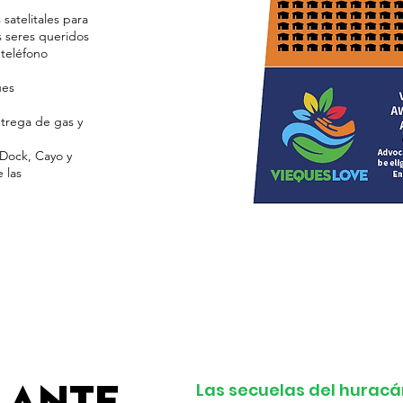
satelitales para
 seres queridos
 teléfono
ues
ntrega de gas y
 Dock, Cayo y
 las
Las secuelas del huracá